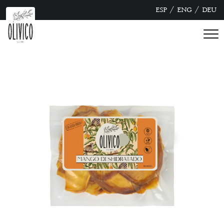
/
/
ESP
ENG
DEU